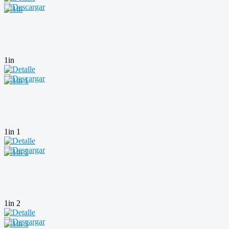
1in
1in 1
1in 2