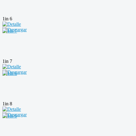
1in 6
1in 7
1in 8