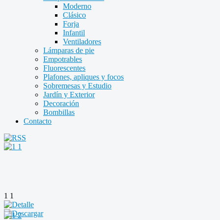
Moderno
Clásico
Forja
Infantil
Ventiladores
Lámparas de pie
Empotrables
Fluorescentes
Plafones, apliques y focos
Sobremesas y Estudio
Jardín y Exterior
Decoración
Bombillas
Contacto
1 1